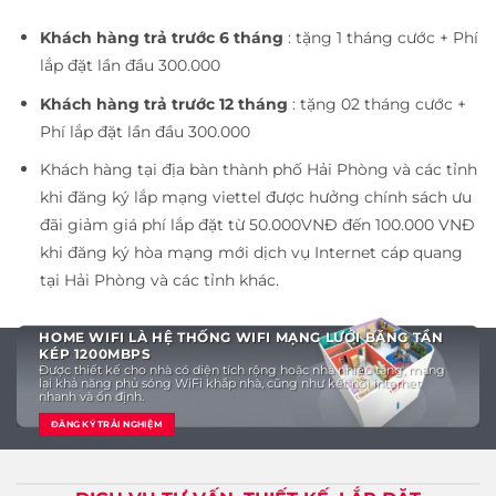
Khách hàng trả trước 6 tháng
: tặng 1 tháng cước + Phí
lắp đặt lần đầu 300.000
Khách hàng trả trước 12 tháng
: tặng 02 tháng cước +
Phí lắp đặt lần đầu 300.000
Khách hàng tại địa bàn thành phố Hải Phòng và các tỉnh
khi đăng ký lắp mạng viettel được hưởng chính sách ưu
đãi giảm giá phí lắp đặt từ 50.000VNĐ đến 100.000 VNĐ
khi đăng ký hòa mạng mới dịch vụ Internet cáp quang
tại Hải Phòng và các tỉnh khác.
HOME WIFI LÀ HỆ THỐNG WIFI MẠNG LƯỚI BĂNG TẦN
KÉP 1200MBPS
Được thiết kế cho nhà có diện tích rộng hoặc nhà nhiều tầng, mang
lại khả năng phủ sóng WiFi khắp nhà, cũng như kết nối internet
nhanh và ổn định.
ĐĂNG KÝ TRẢI NGHIỆM