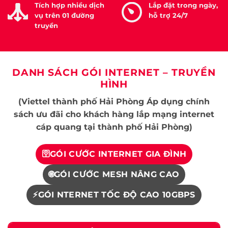
Tích hợp nhiều dịch
Lắp đặt trong ngày,
vụ trên 01 đường
hỗ trợ 24/7
truyền
DANH SÁCH GÓI INTERNET – TRUYỀN
HÌNH
(Viettel thành phố Hải Phòng Áp dụng chính
sách ưu đãi cho khách hàng lắp mạng internet
cáp quang tại thành phố Hải Phòng)
🛜GÓI CƯỚC INTERNET GIA ĐÌNH
🌐GÓI CƯỚC MESH NÂNG CAO
⚡GÓI NTERNET TỐC ĐỘ CAO 10GBPS