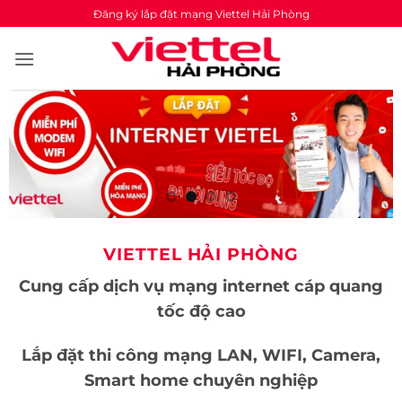
Skip
Đăng ký lắp đặt mạng Viettel Hải Phòng
to
content
VIETTEL HẢI PHÒNG
Cung cấp dịch vụ mạng internet cáp quang
tốc độ cao
Lắp đặt thi công mạng LAN, WIFI, Camera,
Smart home chuyên nghiệp