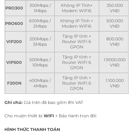
300Mbps /
Không IP Tĩnh+
350.000
PRO300
1Mbps
Modem WIFI6
VNĐ
600Mbps /
Không IP Tĩnh +
500.000
PRO600
2Mbps
Modem WIFI6
VNĐ
Tặng IP tĩnh +
200Mbps /
800.000
VIP200
Router WIFI 6
5Mbps
VNĐ
GPON
Tặng IP tĩnh +
500Mbps /
1.9000.000
VIP500
Router WIFI 6
10Mbps
VNĐ
GPON
Tặng IP tĩnh +
400Mbps /
1.100.000
F200N
Router WIFI 6
4Mbps
VNĐ
GPON
Ghi chú:
Giá trên đã bao gồm 8% VAT
Cho mượn thiết bị
WIFI
+ Bảo hành trọn đời
HÌNH THỨC THANH TOÁN