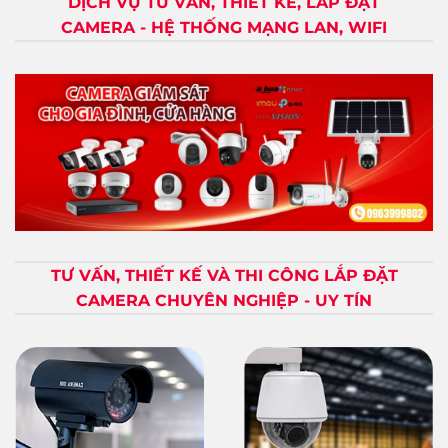
DỊCH VỤ TƯ VẤN, THIẾT KẾ, LẮP ĐẶT
CAMERA - HỆ THỐNG MẠNG LAN, WIFI
TƯ VẤN, THIẾT KẾ VÀ THI CÔNG LẮP ĐẶT
CAMERA CHUYÊN NGHIỆP - UY TÍN