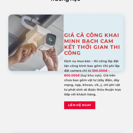
GIÁ CẢ CÔNG KHAI
MINH BẠCH CAM
KẾT THỜI GIAN THI
CÔNG
Dịch vụ mua bán – thi công lắp đặt
tận công trình bao gồm: Chi phí lắp
đặt camera chỉ từ
300.000đ –
800.000đ
(tuỳ khu vực). Giá trên
chưa bao gồm vật tư (dây điện, dây
mạng, nẹp, khoan, vít…), chi phí vật
tư phát sinh sẽ được thỏa thuận trực
tiếp với khách hàng.
LIÊN HỆ NGAY