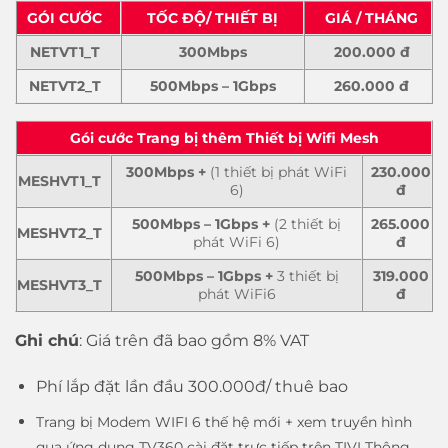
GÓI CƯỚC
TỐC ĐỘ/ THIẾT BỊ
GIÁ / THÁNG
NETVT1_T
300Mbps
200.000 đ
NETVT2_T
500Mbps – 1Gbps
260.000 đ
Gói cước Trang bị thêm Thiết bị Wifi Mesh
300Mbps +
(1 thiết bị phát WiFi
230.000
MESHVT1_T
6)
đ
500Mbps – 1Gbps +
(2 thiết bị
265.000
MESHVT2_T
phát WiFi 6)
đ
500Mbps – 1Gbps +
3 thiết bị
319.000
MESHVT3_T
phát WiFi6
đ
Ghi chú
: Giá trên đã bao gồm 8% VAT
Phí lắp đặt lần đầu 300.000đ/ thuê bao
Trang bị Modem WIFI 6 thế hệ mới + xem truyền hình
qua ứng dụng TV360 cài đặt trực tiếp trên TIVI Thông