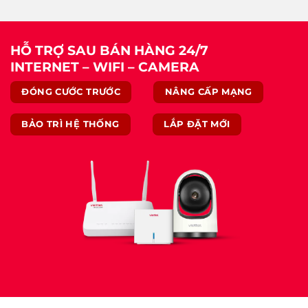
HỖ TRỢ SAU BÁN HÀNG 24/7
INTERNET – WIFI – CAMERA
ĐÓNG CƯỚC TRƯỚC
NÂNG CẤP MẠNG
BẢO TRÌ HỆ THỐNG
LẮP ĐẶT MỚI