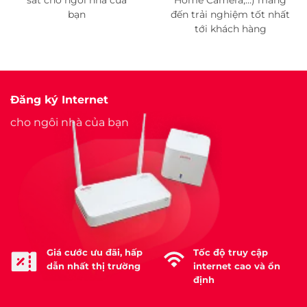
bạn
đến trải nghiệm tốt nhất
tới khách hàng
Đăng ký Internet
cho ngôi nhà của bạn
Giá cước ưu đãi, hấp
Tốc độ truy cập
dẫn nhất thị trường
internet cao và ổn
định