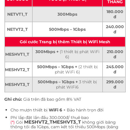
THÁNG
180.000
NETVT1_T
300Mbps
đ
240.000
NETVT2_T
500Mbps – 1Gbps
đ
Gói cước Trang bị thêm Thiết bị WiFi Mesh
300Mbps +
(1 thiết bị phát WiFi
210.000
MESHVT1_T
6)
đ
500Mbps – 1Gbps +
(2 thiết bị
245.000
MESHVT2_T
phát WiFi 6)
đ
500Mbps – 1Gbps +
3 thiết bị
299.000
MESHVT3_T
phát WiFi6
đ
Ghi chú:
Giá trên đã bao gồm 8% VAT
Cho mượn thiết bị
WiFi 6
+ Bảo hành trọn đời
Phí lắp đặt lần đầu 300.000đ/ thuê bao
MESHVT2_T
MESHVT3_T
(*)
Gói
không giới băng
thông tối đa 1Gbps, cam kết tối thiểu 500Mbps (băng